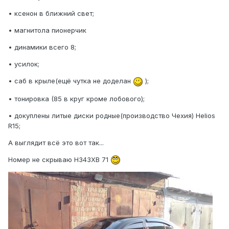
• ксенон в ближний свет;
• магнитола пионерчик
• динамики всего 8;
• усилок;
• саб в крыле(ещё чутка не доделан
);
• тонировка (85 в круг кроме лобового);
• докуплены литые диски родные(производство Чехия) Helios
R15;
А выглядит всё это вот так...
Номер не скрываю Н343ХВ 71