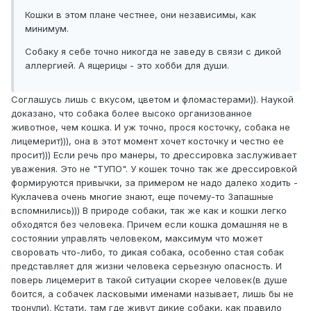
Кошки в этом плане честнее, они независимы, как
минимум.
Собаку я себе точно никогда не заведу в связи с дикой
аллергией. А ящерицы - это хобби для души.
Соглашусь лишь с вкусом, цветом и фломастерами)). Наукой
доказано, что собака более высоко организованное
животное, чем кошка. И уж точно, прося косточку, собака не
лицемерит))), она в этот момент хочет косточку и честно ее
просит))) Если речь про манеры, то дрессировка заслуживает
уважения. Это не "ТУПО". У кошек точно так же дрессировкой
формируются привычки, за примером не надо далеко ходить -
Куклачева очень многие знают, еще почему-то Запашные
вспомнились))) В природе собаки, так же как и кошки легко
обходятся без человека. Причем если кошка домашняя не в
состоянии управлять человеком, максимум что может
своровать что-либо, то дикая собака, особенно стая собак
представляет для жизни человека серьезную опасность. И
поверь лицемерит в такой ситуации скорее человек(в душе
боится, а собачек ласковыми именами называет, лишь бы не
тронули). Кстати, там где живут дикие собаки, как правило