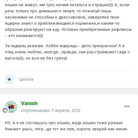
кошки не живут, им тупо нечем питаться и страшно))) А, если
речь только про домашнего зверя, то пожалуй лишь
насекомые не способны к дрессировке, наверняка твои
ящерки знают о приближающейся кормежке,и каким-то
образом реагируют на еду. Условно приобретенные рефлексы
- это называется)))
За ящериц уважаю. Хобби ящерицы - дело прекрасное! А я
птиц очень люблю, иногда , правда, они расстраивают гадя с
высоты))), но все не без греха)
Цитата
Vanish
Опубликовано
7 апреля, 2012
НУ, а я не соглашусь про кошек, ведь кошки тоже разные
бывают: рысь, тигр...да тот же лев, король зверей как никак.