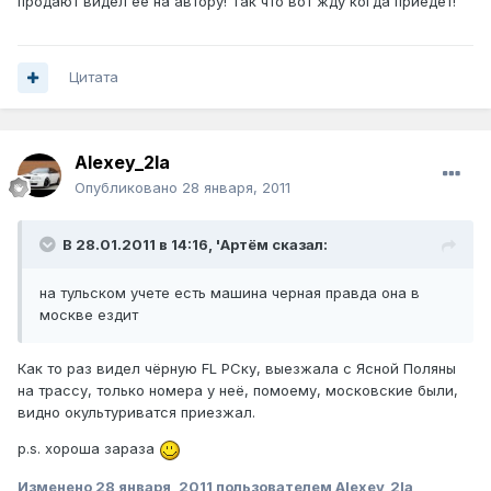
продают видел её на автору! Так что вот жду когда приедет!
Цитата
Alexey_2la
Опубликовано
28 января, 2011
В 28.01.2011 в 14:16, 'Артём сказал:
на тульском учете есть машина черная правда она в
москве ездит
Как то раз видел чёрную FL РCку, выезжала с Ясной Поляны
на трассу, только номера у неё, помоему, московские были,
видно окультуриватся приезжал.
p.s. хороша зараза
Изменено
28 января, 2011
пользователем Alexey_2la