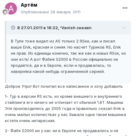
Артём
Опубликовано
28 января, 2011
В 27.01.2011 в 18:22, 'Vanish сказал:
В Туле тоже видел из А5 только 2 RSки, как и писал
выше Enik, красная и синяя. Но насчёт Туриков RS, Enik
не прав. Их единицы конечно, так же как и новых RSок, но
они есть! A вот Фабия S2000 в России официально не
продаётся, да и в Европе, если и продавалась, то
наверняка какой-нибудь ограниченной серией.
Доброе Утро! Вот почитал все написанное и хочу добавить:
1- Тур в версии RS есть, но кроме внешнего и внутреннего
стайлинга его ничего не отличает от обычной 1.8Т. Машины
Эти производились до 2005 года и правильно сказал Enik в
очень малых количествах у нас бывала одна такая машинка
кстати очень интаресная.
2- Фабя S2000 ни у нас ни в Европе не продавались и не