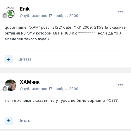
Enik
Опубликовано
17 ноября, 2009
quote name='XAM' post='2122' date='17.11.2009, 21:53']а скажите
октавия RS Эт у которой 1.8Т и 180 л.с.????????? если да то я
владелец такого чуда))
Цитата
ХАМчик
Опубликовано
17 ноября, 2009
т.е. ты хочешь сказать что у туров не было варианта РС???
Цитата