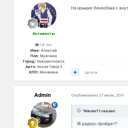
На крышке бензобака с вну
Активисты
1.8 тыс
Имя:
Алексей
Пол:
Мужчина
Город:
Новомосковск
Авто:
Skoda Fabia II
КПП:
Механика
Цитата
Admin
Опубликовано
27 июля, 2011
'Nikola71 сказал:
18 радиус пройдет?