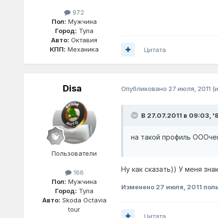
972
Пол:
Мужчина
Город:
Тула
Авто:
Октавия
КПП:
Механика
Цитата
Disa
Опубликовано
27 июля, 2011
(
В 27.07.2011 в 09:03, '
на такой профиль ОООче
Пользователи
Ну как сказать)) У меня зн
166
Пол:
Мужчина
Изменено
27 июля, 2011
поль
Город:
Тула
Авто:
Skoda Octavia
tour
Цитата