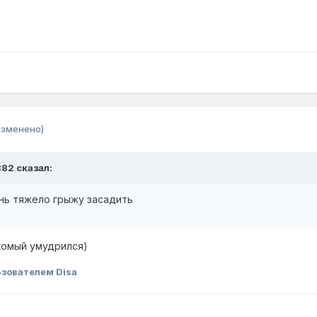
изменено)
882 сказал:
нь тяжело грыжу засадить
акомый умудрился)
зователем Disa