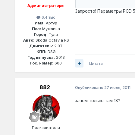
Администраторы
Запросто! Параметры PCD 5x
6.4 тыс
Имя:
Артур
Пол:
Мужчина
Город:
Тула
Авто:
Skoda Octavia RS
Двигатель:
2.0T
КПП:
DSG
Год выпуска:
2013
Гос. номер:
600
Цитата
882
Опубликовано
27 июля, 2011
зачем только там 18?
Пользователи