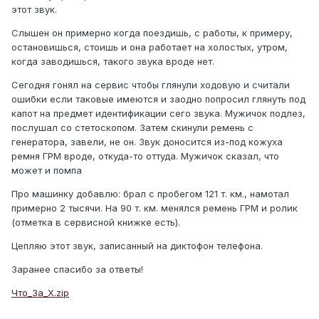
этот звук.
Слышен он примерно когда поездишь, с работы, к примеру,
остановишься, стоишь и она работает на холостых, утром,
когда заводишься, такого звука вроде нет.
Сегодня гонял на сервис чтобы глянули ходовую и считали
ошибки если таковые имеются и заодно попросил глянуть под
капот на предмет идентификации сего звука. Мужичок подлез,
послушал со стетоскопом. Затем скинули ремень с
генератора, завели, не он. Звук доносится из-под кожуха
ремня ГРМ вроде, откуда-то оттуда. Мужичок сказал, что
может и помпа
Про машинку добавлю: брал с пробегом 121 т. км., намотал
примерно 2 тысячи. На 90 т. км. менялся ремень ГРМ и ролик
(отметка в сервисной книжке есть).
Цепляю этот звук, записанный на диктофон телефона.
Заранее спасибо за ответы!
Что_За_Х.zip