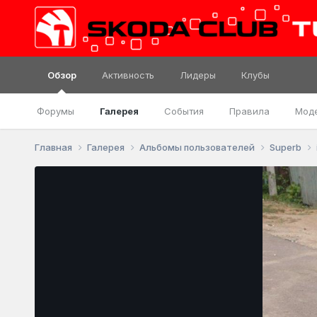
Обзор
Активность
Лидеры
Клубы
Форумы
Галерея
События
Правила
Мод
Главная
Галерея
Альбомы пользователей
Superb