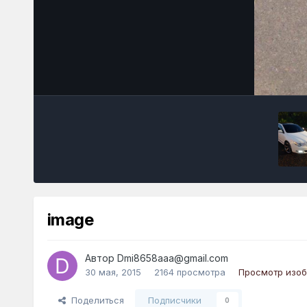
image
Автор
Dmi8658aaa@gmail.com
30 мая, 2015
2164 просмотра
Просмотр изо
Поделиться
Подписчики
0