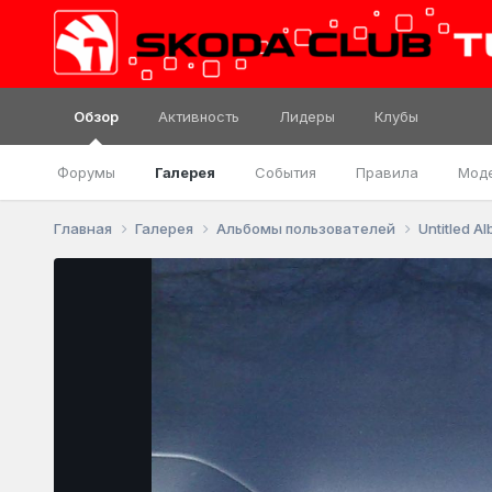
Обзор
Активность
Лидеры
Клубы
Форумы
Галерея
События
Правила
Мод
Главная
Галерея
Альбомы пользователей
Untitled A