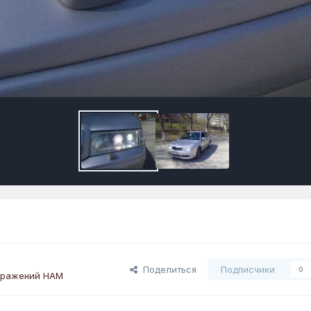
Поделиться
Подписчики
0
бражений HAM