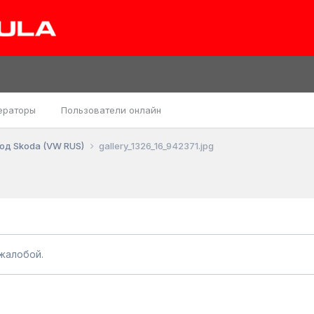
ераторы
Пользователи онлайн
од Skoda (VW RUS)
gallery_1326_16_942371.jpg
жалобой.