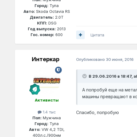
Город:
Тула
Авто:
Skoda Octavia RS
Двигатель:
2.0T
КПП:
DSG
Год выпуска:
2013
Гос. номер:
600
Цитата
Интеркар
Опубликовано
30 июня, 2016
В 29.06.2016 в 18:47,
a
А попробуй еще на метал
машины превращают в ко
Активисты
1.4 тыс
Спасибо, попробую
Пол:
Мужчина
Город:
Тула
Авто:
VW 4,2 TDI,
400л.с./900нм