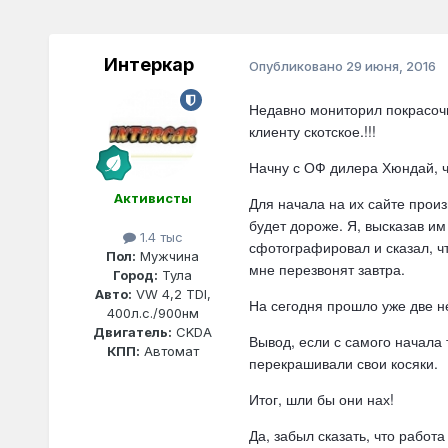
Интеркар
Опубликовано
29 июня, 2016
Недавно мониторил покрасочн
клиенту скотское.!!!
Начну с ОФ дилера Хюндай, чт
Активисты
Для начала на их сайте произ
будет дороже. Я, высказав им
1.4 тыс
сфотографировал и сказал, чт
Пол:
Мужчина
мне перезвонят завтра.
Город:
Тула
Авто:
VW 4,2 TDI,
На сегодня прошло уже две не
400л.с./900нм
Двигатель:
CKDA
Вывод, если с самого начала 
КПП:
Автомат
перекрашивали свои косяки.
Итог, шли бы они нах!
Да, забыл сказать, что работ