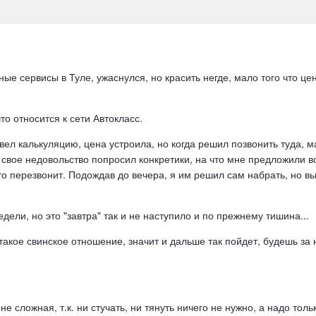
ые сервисы в Туле, ужаснулся, но красить негде, мало того что ц
о относится к сети Автокласс.
вел калькуляцию, цена устроила, но когда решил позвонить туда, ма
 свое недовольство попросил конкретики, на что мне предложили вс
о перезвонит. Подождав до вечера, я им решил сам набрать, но вы
дели, но это "завтра" так и не наступило и по прежнему тишина...
такое свинское отношение, значит и дальше так пойдет, будешь за 
а не сложная, т.к. ни стучать, ни тянуть ничего не нужно, а надо 