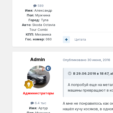
589
Имя:
Александр
Пол:
Мужчина
Город:
Тула
Авто:
Skoda Oсtavia
Tour Combi
КПП:
Механика
Гос. номер:
060
Цитата
Admin
Опубликовано
30 июня, 2016
В 29.06.2016 в 18:47,
a
А попробуй еще на метал
машины превращают в ко
Администраторы
6.4 тыс
А мне не понравилось как о
Имя:
Артур
нашёл кучу косяков, в одно
Пол:
Мужчина