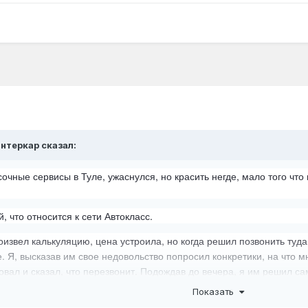
нтеркар
сказал:
чные сервисы в Туле, ужаснулся, но красить негде, мало того чт
 что относится к сети Автокласс.
оизвел калькуляцию, цена устроила, но когда решил позвонить туда,
. Я, высказав им свое недовольство попросил конкретики, на что м
вал и сказал, что перезвонит. Подождав до вечера, я им решил са
 перезвонят завтра.
Показать