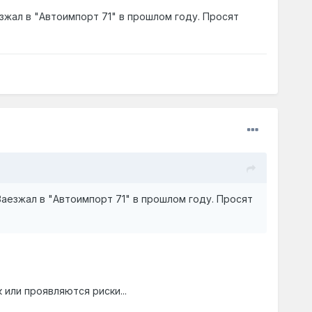
..
езжал в "Автоимпорт 71" в прошлом году. Просят
за ними сначала бегать чтоб покрасили, а потом чтобы
до только лишь покрасить КАЧЕСТВЕННО шесть
о. Оказывается это я так думаю, а на самом деле все
ть машину, но из разговора по телефону мастер не
кажу ему подробные фото. Я подъехал, позвонил этому
Заезжал в "Автоимпорт 71" в прошлом году. Просят
прождав 15 минут я уехал, мне никто не перезвонил.
ещё и должен за ними бегать? Во всем мире
 или проявляются риски...
ия, но как в том мультфильме, как корабль назовешь,