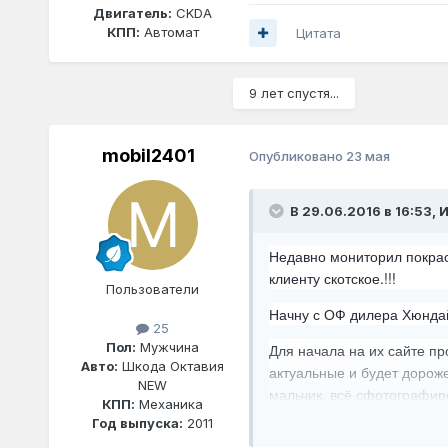
Двигатель:
CKDA
КПП:
Автомат
Цитата
9 лет спустя...
mobil2401
Опубликовано
23 мая
В 29.06.2016 в 16:53,
И
Недавно мониторил покрасо
клиенту скотское.!!!
Пользователи
Начну с ОФ дилера Хюндай,
25
Пол:
Мужчина
Для начала на их сайте пр
Авто:
Шкода Октавия
актуальные и будет дороже
NEW
мальчик, всё сфотографиро
КПП:
Механика
готова и что они сами мне
Год выпуска:
2011