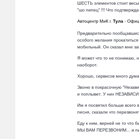
ШЕСТЬ элементов стоит весьм
"шо пипец" !!! Что подтвержд
Автоцентр МиК г.
Тула
- Офиц
Предварительно пообщавшись 
особого желания прокатиться
мобильный. Он сказал мне зай
Я может что то не понимаю, н
наоборот.
Хорошо, сервисов много дум
Звоню в покрасочную "Независ
и поплывет. У них НЕЗАВИСИМ
Им я посвятил больше всего в
песня, сказали что перезвонят
Еду к ним, верней не то что 
МЫ ВАМ ПЕРЕЗВОНИМ... и пип