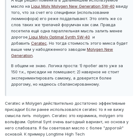
А ещё решил поменять в дальнейшем используемое
масло на
Liqui Moly Molygen New Generation 5W-40
ввиду
того, что за счет его специфики (использование
люминофора) его реже подделывают. Это опять же со
слов таких же трепачей форумчан как сам. Правда
посетила ещё одна параллельная мысль залить менее
дорогое
Liqui Moly Optimal Synth 5W-40
и
добавить
Ceratec
. Но тогда стоимость этого микса будет
выше чем у набодяженного заводом
Molygen New
Generation
.
В общем не знаю. Логика проста: 1) пробег авто уже за
150 т.к., присадки не помешают; 2) наверное не стоит
экспериментировать самому, а доверится более
дорогому, но надеюсь сбалансированному.
Ceratec и Molygen действительно достаточно эффективные
присадки! Если ранее использовался ceratec то я не вижу
смысла лить molygen. Ceratec это керамика, molygen это
вольфрам. Optimal Synt очень выгодный вариант, но основа у
него слабовата. Я бы советовал масло с более "дорогой"
основой. К примеру Longtime High Tech