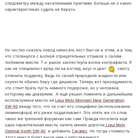
спидометру между населенными пунктами. Больше не о каких
характеристиках судить не берусь.
Но честно сказать повод написать пост был не в этом, а в том,
что столкнулся с волной отрицательных отзывов о своём
любимом масле. Т.е. рынок захлестнула волна контрафакта. Я
как не специалист вряд-ли на взгляд, вкус и цвет
смогу
отличить подделку. Ведь по своей природной жадности или
скупости обычно беру где дешевле. Теперь вот призадумался,
что стоит брать пусть немного подороже, но у человека
которому мы доверяем. А ещё решил поменять в дальнейшем
используемое масло на
Liqui Moly Molygen New Generation
5W-40
ввиду того, что за счет его специфики (использование
люминофора) его реже подделывают. Это опять же со слов
таких же трепачей форумчан как сам. Правда посетила ещё
одна параллельная мысль залить менее дорогое
Liqui Moly
Optimal Synth 5W-40
и добавить
Ceratec
. Но тогда стоимость
этого микса будет выше чем у набодяженного