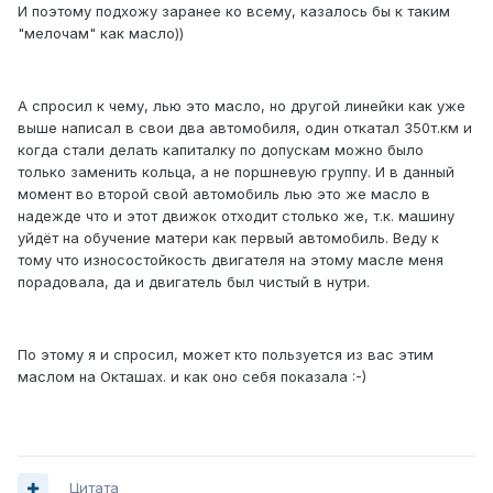
И поэтому подхожу заранее ко всему, казалось бы к таким
"мелочам" как масло))
А спросил к чему, лью это масло, но другой линейки как уже
выше написал в свои два автомобиля, один откатал 350т.км и
когда стали делать капиталку по допускам можно было
только заменить кольца, а не поршневую группу. И в данный
момент во второй свой автомобиль лью это же масло в
надежде что и этот движок отходит столько же, т.к. машину
уйдёт на обучение матери как первый автомобиль. Веду к
тому что износостойкость двигателя на этому масле меня
порадовала, да и двигатель был чистый в нутри.
По этому я и спросил, может кто пользуется из вас этим
маслом на Окташах. и как оно себя показала :-)
Цитата