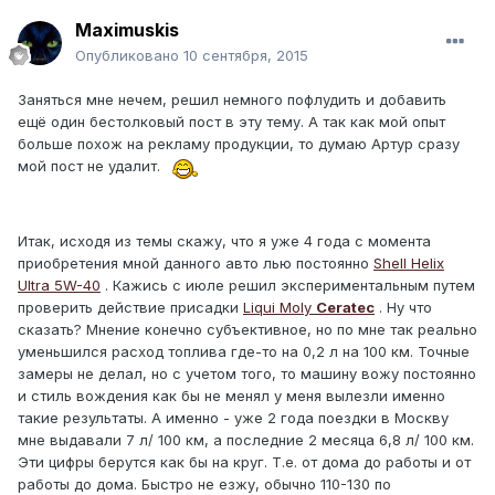
Maximuskis
Опубликовано
10 сентября, 2015
Заняться мне нечем, решил немного пофлудить и добавить
ещё один бестолковый пост в эту тему. А так как мой опыт
больше похож на рекламу продукции, то думаю Артур сразу
мой пост не удалит.
Итак, исходя из темы скажу, что я уже 4 года с момента
приобретения мной данного авто лью постоянно
Shell Helix
Ultra 5W-40
. Кажись с июле решил экспериментальным путем
проверить действие присадки
Liqui Moly
Ceratec
. Ну что
сказать? Мнение конечно субъективное, но по мне так реально
уменьшился расход топлива где-то на 0,2 л на 100 км. Точные
замеры не делал, но с учетом того, то машину вожу постоянно
и стиль вождения как бы не менял у меня вылезли именно
такие результаты. А именно - уже 2 года поездки в Москву
мне выдавали 7 л/ 100 км, а последние 2 месяца 6,8 л/ 100 км.
Эти цифры берутся как бы на круг. Т.е. от дома до работы и от
работы до дома. Быстро не езжу, обычно 110-130 по