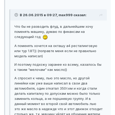
В 26.06.2015 в 09:27, max999 сказал:
Что бы не разводить флуд, в дальнейшем хочу
поменять машину, думаю по финансам на
следующий год
А поменять хочется на окташу а4 ресталинговую
или тур 1.8Т)) (поправте меня если не правильно
модель написал)
И поэтому подхожу заранее ко всему, казалось бы
к таким "мелочам" как масло))
А спросил к чему, лью это масло, но другой
линейки как уже выше написал в свои два
автомобиля, один откатал 350т.км и когда стали
делать капиталку по допускам можно было только
заменить кольца, а не поршневую группу. И в
данный момент во второй свой автомобиль лью
это же масло в надежде что и этот движок отходит
столько же, т.к. машину уйдёт на обучение матери