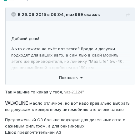
В 26.06.2015 в 09:04, max999 сказал:
Добрый день!
А что скажите на счёт вот этого? Вроде и допуски
подходят для ваших авто, а сам лью в свой мобиль
этого же производителя, но линейку "Max Life" 5w-40,
для автомобилей с пробегом за 150т.км
Показать
VALVOLINE VE18367
Масло моторное синтетическое "SYNPOWER XL-III
5W-30", 4л
Так машина то какая у тебя,
?
vaz-21124
VALVOLINE
масло отличное, но вот надо правильно выбрать
по допускам к конкретному автомобилю это очень важно
Предложенный С3 больше подходит для дизельных авто с
сажевым фильтром, а для бензиновых
Шкод предпочтительней A3