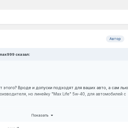
Автор
 max999 сказал:
от этого? Вроде и допуски подходят для ваших авто, а сам лью
оизводителя, но линейку "Max Life" 5w-40, для автомобилей с
Показать
ическое "SYNPOWER XL-III 5W-30", 4л