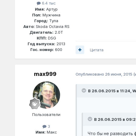
6.4 тыс
Имя:
Артур
Пол:
Мужчина
Город:
Тула
Авто:
Skoda Octavia RS
Двигатель:
2.0T
КПП:
DSG
Год выпуска:
2013
Гос. номер:
600
Цитата
max999
Опубликовано
26 июня, 2015
(
В 26.06.2015 в 11:24, 
Пользователи
В 26.06.2015 в 09:2
3
Имя:
Макс
Что бы не разводить 