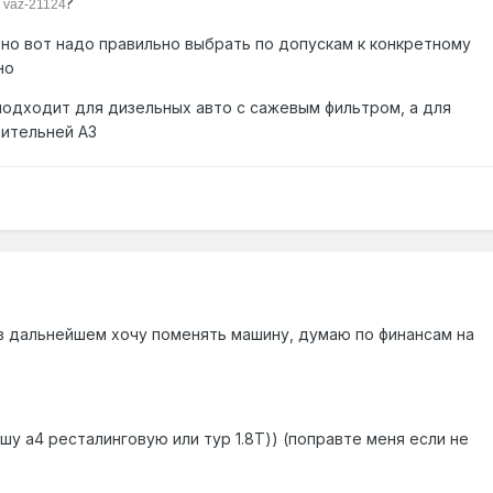
,
?
vaz-21124
но вот надо правильно выбрать по допускам к конкретному
но
одходит для дизельных авто с сажевым фильтром, а для
ительней A3
 в дальнейшем хочу поменять машину, думаю по финансам на
шу а4 ресталинговую или тур 1.8Т)) (поправте меня если не