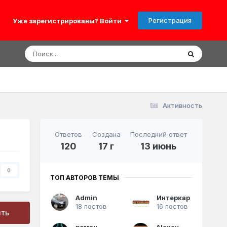
Регистрация
Уже зарегистрированы? Войти
Активность
Ответов
Создана
Последний ответ
120
17 г
13 июнь
0
ТОП АВТОРОВ ТЕМЫ
Admin
Интеркар
18 постов
16 постов
ить
роман
Alexey_2la