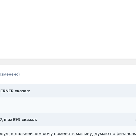
изменено)
WERNER сказал:
7, max999 сказал:
флуд, в дальнейшем хочу поменять машину, думаю по финанса