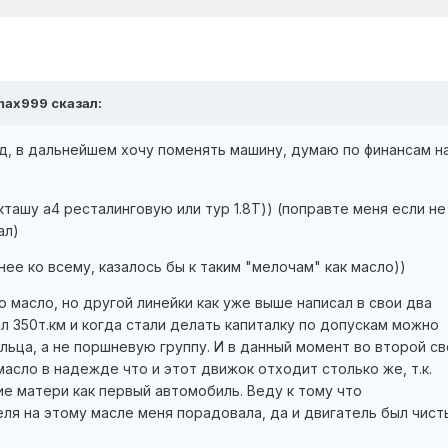
 max999 сказал:
д, в дальнейшем хочу поменять машину, думаю по финансам н
кташу а4 ресталинговую или тур 1.8Т)) (поправте меня если не
ал)
ее ко всему, казалось бы к таким "мелочам" как масло))
о масло, но другой линейки как уже выше написал в свои два
л 350т.км и когда стали делать капиталку по допускам можно
льца, а не поршневую группу. И в данный момент во второй св
асло в надежде что и этот движок отходит столько же, т.к.
е матери как первый автомобиль. Веду к тому что
ля на этому масле меня порадовала, да и двигатель был чист