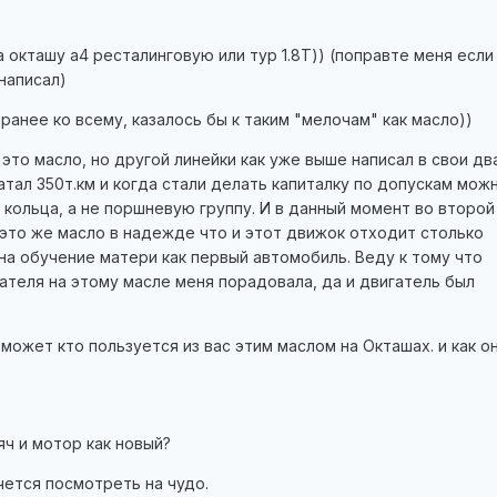
 окташу а4 ресталинговую или тур 1.8Т)) (поправте меня если
написал)
ранее ко всему, казалось бы к таким "мелочам" как масло))
 это масло, но другой линейки как уже выше написал в свои дв
атал 350т.км и когда стали делать капиталку по допускам мож
 кольца, а не поршневую группу. И в данный момент во второй
это же масло в надежде что и этот движок отходит столько
 на обучение матери как первый автомобиль. Веду к тому что
ателя на этому масле меня порадовала, да и двигатель был
 может кто пользуется из вас этим маслом на Окташах. и как о
яч и мотор как новый?
чется посмотреть на чудо.