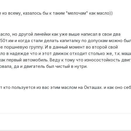
ко всему, казалось бы к таким "мелочам" как масло))
масло, но другой линейки как уже выше написал в свои два
50т.км и когда стали делать капиталку по допускам можно бы
не поршневую группу. И в данный момент во второй свой
ло в надежде что и этот движок отходит столько же, т.к. маш
как первый автомобиль. Веду к тому что износостойкость дви
вала, да и двигатель был чистый в нутри.
т кто пользуется из вас этим маслом на Окташах. и как оно се