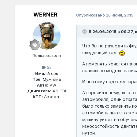
WERNER
Опубликовано
26 июня, 2015
В 26.06.2015 в 09:27,
Что бы не разводить флу
следующий год
Пользователи
А поменять хочется на о
52
правильно модель напис
Имя:
Игорь
Пол:
Мужчина
И поэтому подхожу заран
Авто:
VW
Двигатель:
4.2 TDI
А спросил к чему, лью эт
КПП:
Автомат
автомобиля, один отката
было только заменить ко
автомобиль лью это же м
машину уйдёт на обучени
износостойкость двигате
нутри.