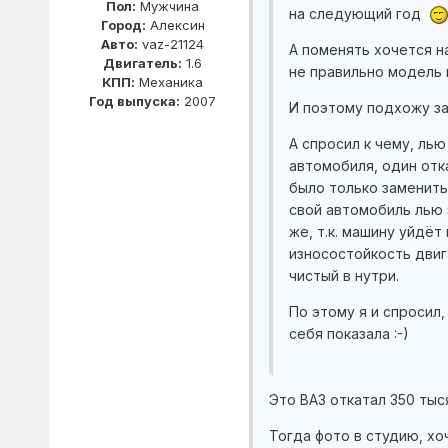
Пол:
Мужчина
на следующий год
Город:
Алексин
Авто:
vaz-21124
А поменять хочется на
Двигатель:
1.6
не правильно модель 
КПП:
Механика
Год выпуска:
2007
И поэтому подхожу за
А спросил к чему, лью
автомобиля, один отк
было только заменить
свой автомобиль лью 
же, т.к. машину уйдёт
износостойкость двиг
чистый в нутри.
По этому я и спросил,
себя показала :-)
Это ВАЗ откатал 350 тыс
Тогда фото в студию, хо