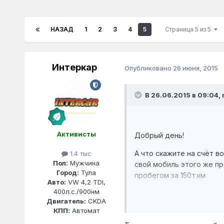
НАЗАД
1
2
3
4
5
Страница 5 из 5
Интеркар
Опубликовано
26 июня, 2015
В 26.06.2015 в 09:04,
Активисты
Добрый день!
А что скажите на счёт в
1.4 тыс
Пол:
Мужчина
свой мобиль этого же пр
Город:
Тула
пробегом за 150т.км
Авто:
VW 4,2 TDI,
400л.с./900нм
VALVOLINE VE18367
Двигатель:
CKDA
Масло моторное синтет
КПП:
Автомат